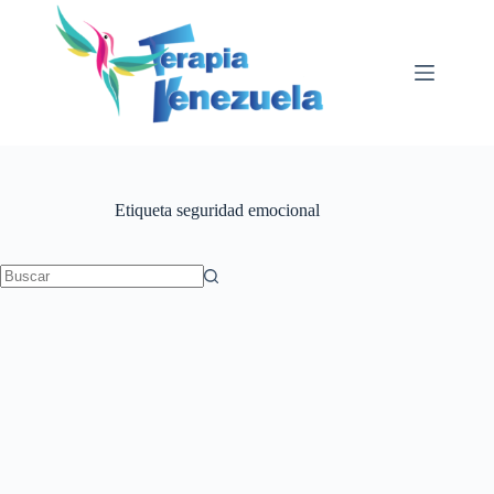
Saltar
al
contenido
Etiqueta
seguridad emocional
Sin
resultados