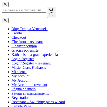
Saltar
al
contenido
Sin
resultados
Blog Terapia Venezuela
Carrito
Checkout
Checkout – revenant
Finalizar compra
Gracias por unirte
Kátharsis una gran experiencia
Login/Register
Login/Register – revenant
Master Class Katharsis
Mi cuenta
My account
My Account
My Account – revenant
Página de inicio
Página en mantenimiento
Registration
Revenant – Switching plans wizard
Sample Page