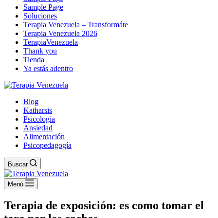
Sample Page
Soluciones
Terapia Venezuela – Transformáte
Terapia Venezuela 2026
TerapiaVenezuela
Thank you
Tienda
Ya estás adentro
Blog
Katharsis
Psicología
Ansiedad
Alimentación
Psicopedagogía
Buscar
Menú
Terapia de exposición: es como tomar el