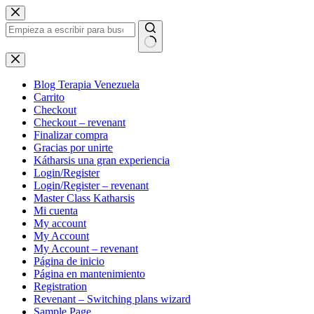
Saltar
al
contenido
Sin
resultados
Blog Terapia Venezuela
Carrito
Checkout
Checkout – revenant
Finalizar compra
Gracias por unirte
Kátharsis una gran experiencia
Login/Register
Login/Register – revenant
Master Class Katharsis
Mi cuenta
My account
My Account
My Account – revenant
Página de inicio
Página en mantenimiento
Registration
Revenant – Switching plans wizard
Sample Page