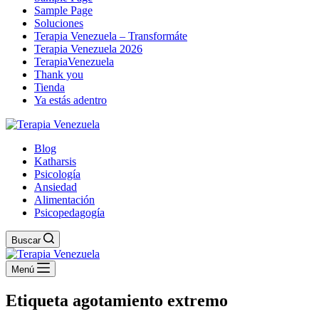
Sample Page
Soluciones
Terapia Venezuela – Transformáte
Terapia Venezuela 2026
TerapiaVenezuela
Thank you
Tienda
Ya estás adentro
Blog
Katharsis
Psicología
Ansiedad
Alimentación
Psicopedagogía
Buscar
Menú
Etiqueta
agotamiento extremo