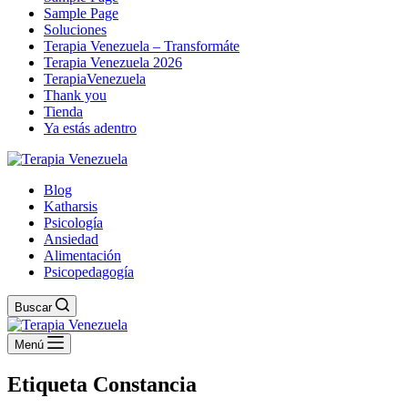
Sample Page
Soluciones
Terapia Venezuela – Transformáte
Terapia Venezuela 2026
TerapiaVenezuela
Thank you
Tienda
Ya estás adentro
Blog
Katharsis
Psicología
Ansiedad
Alimentación
Psicopedagogía
Buscar
Menú
Etiqueta
Constancia