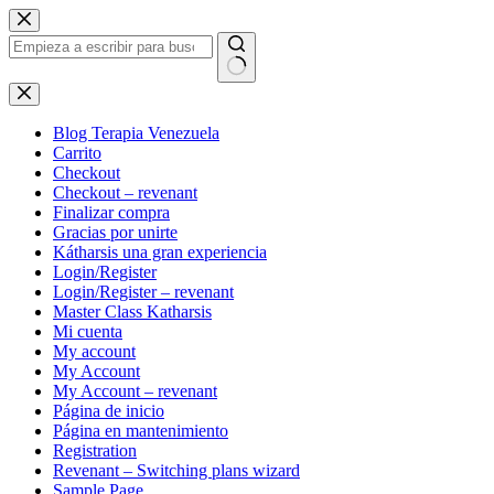
Saltar
al
contenido
Sin
resultados
Blog Terapia Venezuela
Carrito
Checkout
Checkout – revenant
Finalizar compra
Gracias por unirte
Kátharsis una gran experiencia
Login/Register
Login/Register – revenant
Master Class Katharsis
Mi cuenta
My account
My Account
My Account – revenant
Página de inicio
Página en mantenimiento
Registration
Revenant – Switching plans wizard
Sample Page