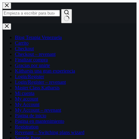
Saltar
al
contenido
Sin
resultados
Blog Terapia Venezuela
Carrito
Checkout
Checkout – revenant
Finalizar compra
Gracias por unirte
Kátharsis una gran experiencia
Login/Register
Login/Register – revenant
Master Class Katharsis
Mi cuenta
My account
My Account
My Account – revenant
Página de inicio
Página en mantenimiento
Registration
Revenant – Switching plans wizard
Sample Page