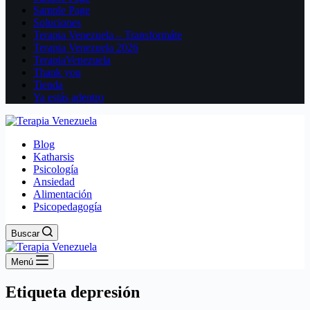
Sample Page
Soluciones
Terapia Venezuela – Transformáte
Terapia Venezuela 2026
TerapiaVenezuela
Thank you
Tienda
Ya estás adentro
Blog
Katharsis
Psicología
Ansiedad
Alimentación
Psicopedagogía
Buscar
Menú
Etiqueta
depresión