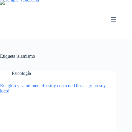
Saltar
al
contenido
Etiqueta
islamismo
Psicología
Religión y salud mental: estoy cerca de Dios… ¡y no soy
loco!