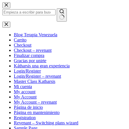
Saltar
al
contenido
Sin
resultados
Blog Terapia Venezuela
Carrito
Checkout
Checkout – revenant
Finalizar compra
Gracias por unirte
Kátharsis una gran experiencia
Login/Register
Login/Register – revenant
Master Class Katharsis
Mi cuenta
My account
My Account
My Account – revenant
Página de inicio
Página en mantenimiento
Registration
Revenant – Switching plans wizard
Sample Page