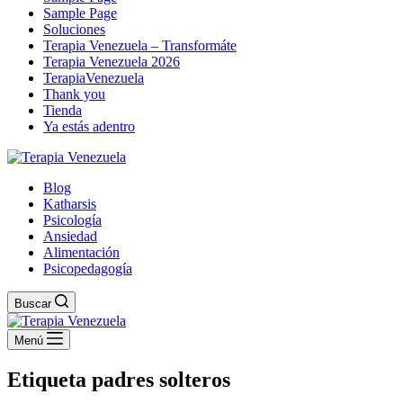
Sample Page
Soluciones
Terapia Venezuela – Transformáte
Terapia Venezuela 2026
TerapiaVenezuela
Thank you
Tienda
Ya estás adentro
Blog
Katharsis
Psicología
Ansiedad
Alimentación
Psicopedagogía
Buscar
Menú
Etiqueta
padres solteros