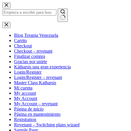
Saltar
al
contenido
Sin
resultados
Blog Terapia Venezuela
Carrito
Checkout
Checkout – revenant
Finalizar compra
Gracias por unirte
Kátharsis una gran experiencia
Login/Register
Login/Register – revenant
Master Class Katharsis
Mi cuenta
My account
My Account
My Account – revenant
Página de inicio
Página en mantenimiento
Registration
Revenant – Switching plans wizard
Sample Page