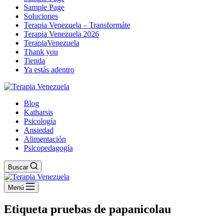
Sample Page
Soluciones
Terapia Venezuela – Transformáte
Terapia Venezuela 2026
TerapiaVenezuela
Thank you
Tienda
Ya estás adentro
Blog
Katharsis
Psicología
Ansiedad
Alimentación
Psicopedagogía
Buscar
Menú
Etiqueta
pruebas de papanicolau