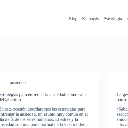
Blog
Katharsis
Psicología
ansiedad
Estrategias para enfrentar la ansiedad: cómo salir
La ges
del laberinto
barro
En esta ocasión abordaremos las estrategias para
¿Sabes
enfrentar la ansiedad, un asunto muy común en el
escuch
día a día de los seres humanos. El estrés y la
emocio
ansiedad son una parte normal de la vida moderna.
a trav