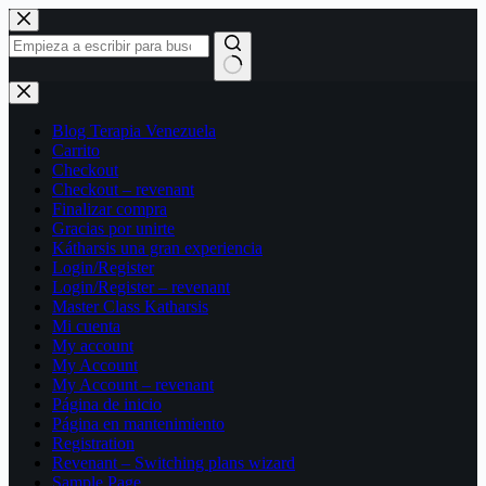
Saltar
al
contenido
Sin
resultados
Blog Terapia Venezuela
Carrito
Checkout
Checkout – revenant
Finalizar compra
Gracias por unirte
Kátharsis una gran experiencia
Login/Register
Login/Register – revenant
Master Class Katharsis
Mi cuenta
My account
My Account
My Account – revenant
Página de inicio
Página en mantenimiento
Registration
Revenant – Switching plans wizard
Sample Page