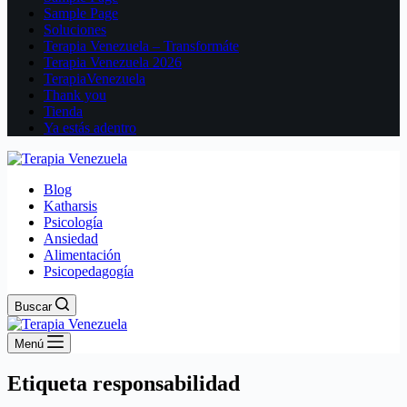
Sample Page
Soluciones
Terapia Venezuela – Transformáte
Terapia Venezuela 2026
TerapiaVenezuela
Thank you
Tienda
Ya estás adentro
Blog
Katharsis
Psicología
Ansiedad
Alimentación
Psicopedagogía
Buscar
Menú
Etiqueta
responsabilidad