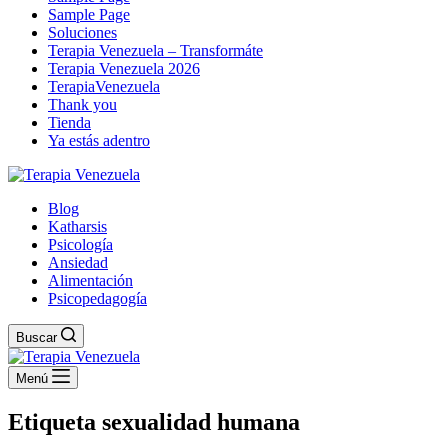
Sample Page
Soluciones
Terapia Venezuela – Transformáte
Terapia Venezuela 2026
TerapiaVenezuela
Thank you
Tienda
Ya estás adentro
Blog
Katharsis
Psicología
Ansiedad
Alimentación
Psicopedagogía
Buscar
Menú
Etiqueta
sexualidad humana