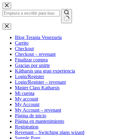
Saltar
al
contenido
Sin
resultados
Blog Terapia Venezuela
Carrito
Checkout
Checkout – revenant
Finalizar compra
Gracias por unirte
Kátharsis una gran experiencia
Login/Register
Login/Register – revenant
Master Class Katharsis
Mi cuenta
My account
My Account
My Account – revenant
Página de inicio
Página en mantenimiento
Registration
Revenant – Switching plans wizard
Sample Page