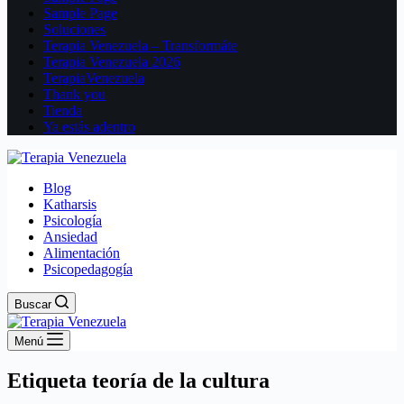
Sample Page
Soluciones
Terapia Venezuela – Transformáte
Terapia Venezuela 2026
TerapiaVenezuela
Thank you
Tienda
Ya estás adentro
Blog
Katharsis
Psicología
Ansiedad
Alimentación
Psicopedagogía
Buscar
Menú
Etiqueta
teoría de la cultura