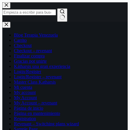
Saltar
al
contenido
Sin
resultados
Blog Terapia Venezuela
Carrito
Checkout
Checkout – revenant
Finalizar compra
Gracias por unirte
Kátharsis una gran experiencia
Login/Register
Login/Register – revenant
Master Class Katharsis
Mi cuenta
My account
My Account
My Account – revenant
Página de inicio
Página en mantenimiento
Registration
Revenant – Switching plans wizard
Sample Page