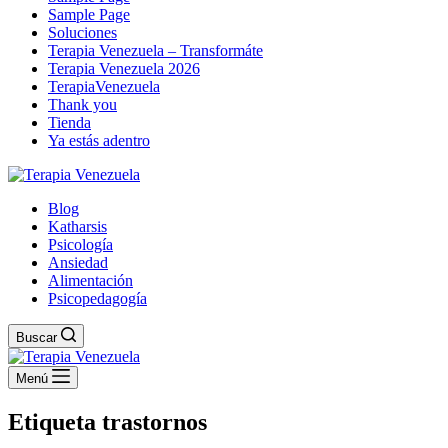
Sample Page
Soluciones
Terapia Venezuela – Transformáte
Terapia Venezuela 2026
TerapiaVenezuela
Thank you
Tienda
Ya estás adentro
Blog
Katharsis
Psicología
Ansiedad
Alimentación
Psicopedagogía
Buscar
Menú
Etiqueta
trastornos