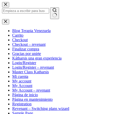
Saltar
al
contenido
Sin
resultados
Blog Terapia Venezuela
Carrito
Checkout
Checkout – revenant
Finalizar compra
Gracias por unirte
Kátharsis una gran experiencia
Login/Register
Login/Register – revenant
Master Class Katharsis
Mi cuenta
My account
My Account
My Account – revenant
Página de inicio
Página en mantenimiento
Registration
Revenant – Switching plans wizard
Sample Page