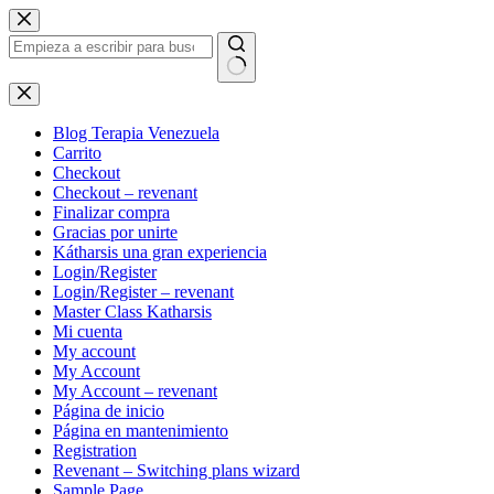
Saltar
al
contenido
Sin
resultados
Blog Terapia Venezuela
Carrito
Checkout
Checkout – revenant
Finalizar compra
Gracias por unirte
Kátharsis una gran experiencia
Login/Register
Login/Register – revenant
Master Class Katharsis
Mi cuenta
My account
My Account
My Account – revenant
Página de inicio
Página en mantenimiento
Registration
Revenant – Switching plans wizard
Sample Page