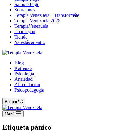
Sample Page
Soluciones
Terapia Venezuela – Transformáte
Terapia Venezuela 2026
TerapiaVenezuela
Thank you
Tienda
Ya estás adentro
Blog
Katharsis
Psicología
Ansiedad
Alimentación
Psicopedagogía
Buscar
Menú
Etiqueta
pánico