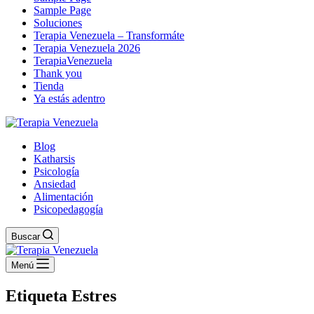
Sample Page
Soluciones
Terapia Venezuela – Transformáte
Terapia Venezuela 2026
TerapiaVenezuela
Thank you
Tienda
Ya estás adentro
Blog
Katharsis
Psicología
Ansiedad
Alimentación
Psicopedagogía
Buscar
Menú
Etiqueta
Estres