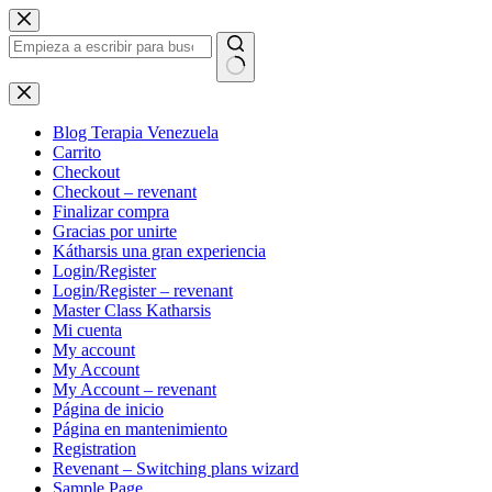
Saltar
al
contenido
Sin
resultados
Blog Terapia Venezuela
Carrito
Checkout
Checkout – revenant
Finalizar compra
Gracias por unirte
Kátharsis una gran experiencia
Login/Register
Login/Register – revenant
Master Class Katharsis
Mi cuenta
My account
My Account
My Account – revenant
Página de inicio
Página en mantenimiento
Registration
Revenant – Switching plans wizard
Sample Page